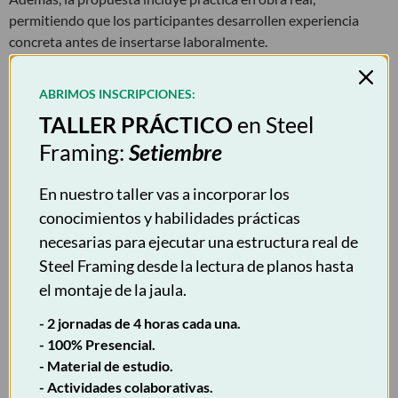
permitiendo que los participantes desarrollen experiencia
concreta antes de insertarse laboralmente.
La experiencia del Instituto Tecnológico Universitario (ITU) se
ABRIMOS INSCRIPCIONES:
hace sentir en la gestión académica, inscripción, seguimiento y
acompañamiento docente. Destacan por su profesionalismo y
TALLER PRÁCTICO
en Steel
calidad organizativa.
Framing:
Setiembre
Gracias al interés creciente del sector, ya se proyectan la
En nuestro taller vas a incorporar los
tercera y cuarta edición
para 2026, demostrando el impulso
conocimientos y habilidades prácticas
sostenido de estas tecnologías en la provincia.
necesarias para ejecutar una estructura real de
Si querés formarte y trabajar
Steel Framing desde la lectura de planos hasta
el montaje de la jaula.
con sistemas constructivos
- 2 jornadas de 4 horas cada una.
modernos, este es el
- 100% Presencial.
momento.
- Material de estudio.
- Actividades colaborativas.