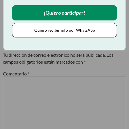
Sumate a los cursos oficiales de la Escuela de Steel Framing y
preparate para las nuevas demandas de la industria.
¡Quiero participar!
👉
Conocé nuestras próximas fechas y modalidades de
cursado aquí:
https://escueladesteelframing.com/#cursos
Quiero recibir info por WhatsApp
Deja una respuesta
Tu dirección de correo electrónico no será publicada.
Los
campos obligatorios están marcados con
*
Comentario
*