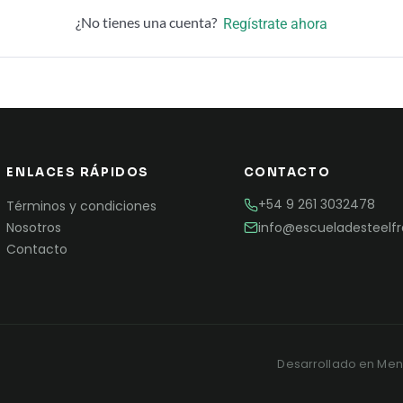
¿No tienes una cuenta?
Regístrate ahora
ENLACES RÁPIDOS
CONTACTO
+54 9 261 3032478
Términos y condiciones
info@escueladesteelf
Nosotros
Contacto
Desarrollado en Mend