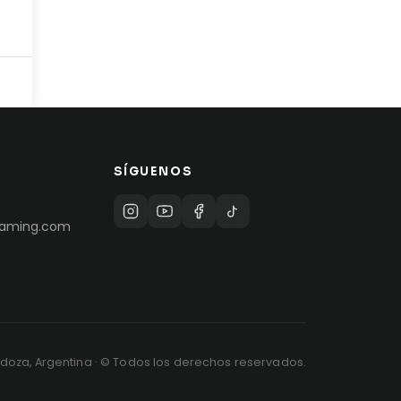
SÍGUENOS
raming.com
oza, Argentina · © Todos los derechos reservados.