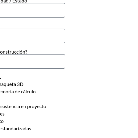
dad / Estado
 construcción?
s
 maqueta 3D
emoria de cálculo
/ asistencia en proyecto
nes
co
 estandarizadas