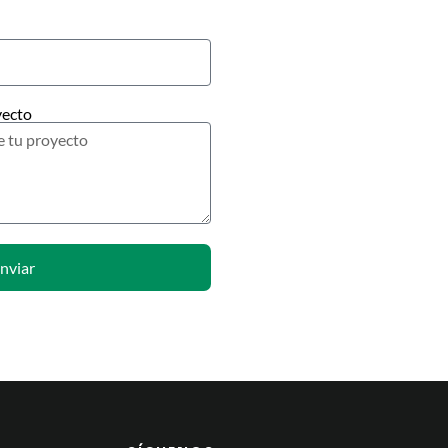
yecto
nviar