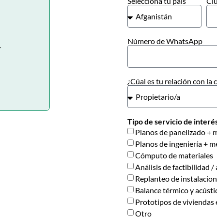
Selecciona tu país
Ciu
Número de WhatsApp
r
¿Cúal es tu relación con la
Tipo de servicio de interé
Planos de panelizado +
Planos de ingeniería + m
Cómputo de materiales
Análisis de factibilidad 
Replanteo de instalacio
Balance térmico y acústi
Prototipos de viviendas
Otro